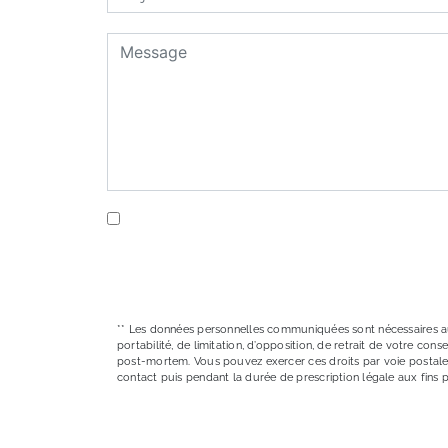
En cochant cette case, j'accepte les conditi
** Les données personnelles communiquées sont nécessaires aux f
portabilité, de limitation, d’opposition, de retrait de votre c
post-mortem. Vous pouvez exercer ces droits par voie postale 
contact puis pendant la durée de prescription légale aux fins 