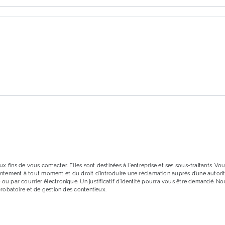
ons particulières ci-dessous **
ENVOYER
ins de vous contacter. Elles sont destinées à l'entreprise et ses sous-traitants. Vous
onsentement à tout moment et du droit d’introduire une réclamation auprès d’une autori
ou par courrier électronique. Un justificatif d'identité pourra vous être demandé. 
probatoire et de gestion des contentieux.