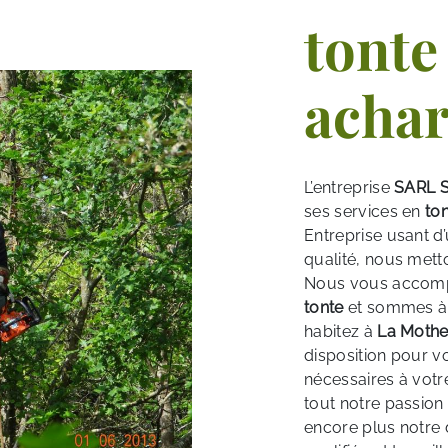
tonte
acha
L’entreprise
SARL S
ses services en
to
Entreprise usant d’
qualité, nous mett
Nous vous accompa
tonte
et sommes à l
habitez à
La Mothe
disposition pour v
nécessaires à votr
tout notre passion
encore plus notre d