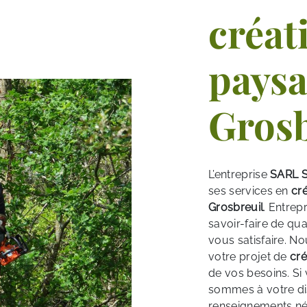
créat
paysa
Grosb
L’entreprise
SARL S
ses services en
cr
Grosbreuil
. Entrep
savoir-faire de qu
vous satisfaire. 
votre projet de
cré
de vos besoins. Si
sommes à votre di
renseignements né