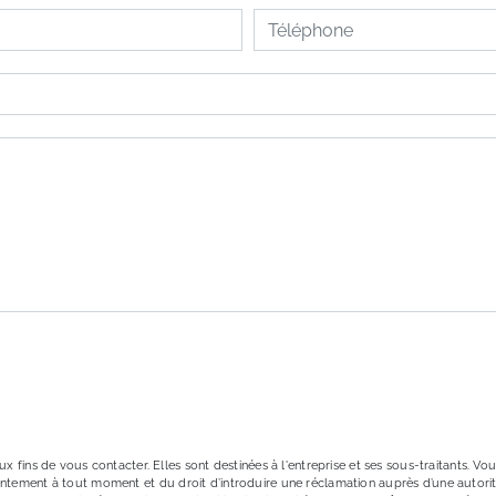
ons particulières ci-dessous **
ENVOYER
ins de vous contacter. Elles sont destinées à l'entreprise et ses sous-traitants. Vous
onsentement à tout moment et du droit d’introduire une réclamation auprès d’une autori