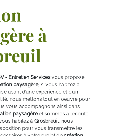
ion
gère à
reuil
V - Entretien Services
vous propose
éation paysagère
, si vous habitez à
rise usant d’une expérience et d’un
alité, nous mettons tout en oeuvre pour
Nous vous accompagnons ainsi dans
ation paysagère
et sommes à l’écoute
 vous habitez à
Grosbreuil
, nous
sposition pour vous transmettre les
cessaires à votre projet de
création