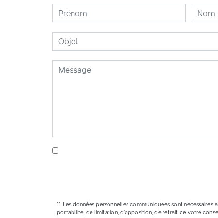
En cochant cette case, j'accepte les conditi
** Les données personnelles communiquées sont nécessaires aux f
portabilité, de limitation, d’opposition, de retrait de votre c