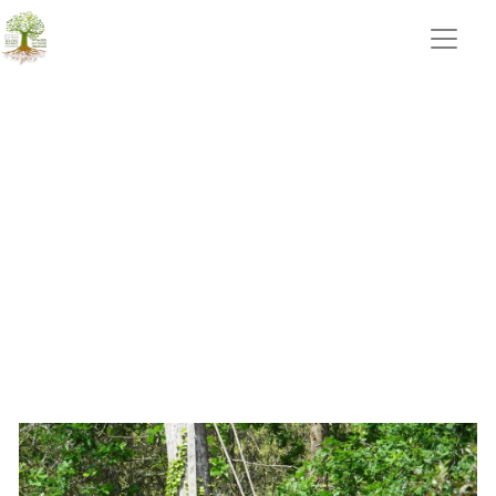
entretien parcs et jardins La
Boissière des Landes