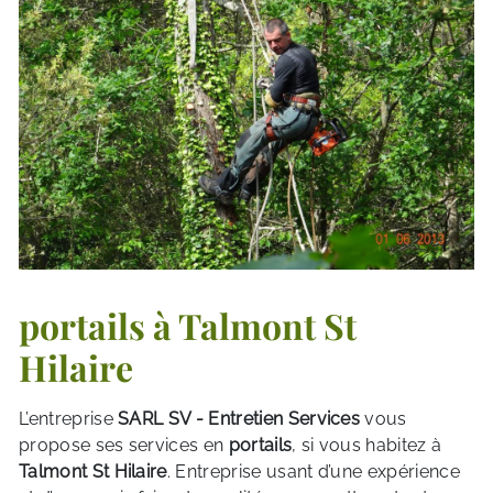
portails à Talmont St
Hilaire
L’entreprise
SARL SV - Entretien Services
vous
propose ses services en
portails
, si vous habitez à
Talmont St Hilaire
. Entreprise usant d’une expérience