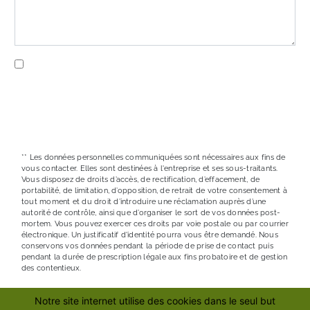
En cochant cette case, j'accepte les conditions
particulières ci-dessous **
ENVOYER
** Les données personnelles communiquées sont nécessaires aux fins de
vous contacter. Elles sont destinées à l'entreprise et ses sous-traitants.
Vous disposez de droits d’accès, de rectification, d’effacement, de
portabilité, de limitation, d’opposition, de retrait de votre consentement à
tout moment et du droit d’introduire une réclamation auprès d’une
autorité de contrôle, ainsi que d’organiser le sort de vos données post-
mortem. Vous pouvez exercer ces droits par voie postale ou par courrier
électronique. Un justificatif d'identité pourra vous être demandé. Nous
conservons vos données pendant la période de prise de contact puis
pendant la durée de prescription légale aux fins probatoire et de gestion
des contentieux.
Notre site internet utilise des cookies dans le seul but