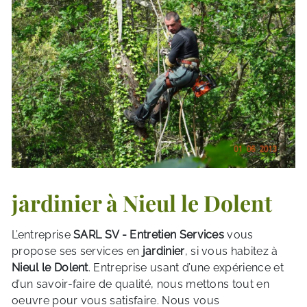
jardinier à Nieul le Dolent
L’entreprise
SARL SV - Entretien Services
vous
propose ses services en
jardinier
, si vous habitez à
Nieul le Dolent
. Entreprise usant d’une expérience et
d’un savoir-faire de qualité, nous mettons tout en
oeuvre pour vous satisfaire. Nous vous