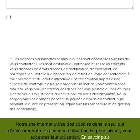
En cochant cette case, j'accepte les conditions
particulières ci-dessous **
ENVOYER
** Les données personnelles communiquées sont nécessaires aux fins de
vous contacter. Elles sont destinées à l'entreprise et ses sous-traitants.
Vous disposez de droits d’accès, de rectification, d’effacement, de
portabilité, de limitation, d’opposition, de retrait de votre consentement à
tout moment et du droit d’introduire une réclamation auprès d’une
autorité de contrôle, ainsi que d’organiser le sort de vos données post-
mortem. Vous pouvez exercer ces droits par voie postale ou par courrier
électronique. Un justificatif d'identité pourra vous être demandé. Nous
conservons vos données pendant la période de prise de contact puis
pendant la durée de prescription légale aux fins probatoire et de gestion
des contentieux.
Notre site internet utilise des cookies dans le seul but
RECHERCHES FRÉQUENTES
d'améliorer votre expérience utilisateur. En poursuivant, vous
acceptez leur utilisation.
En savoir plus