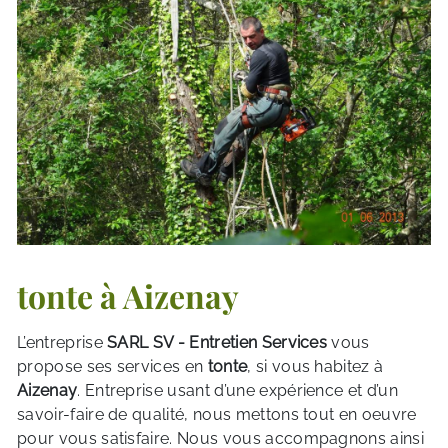
tonte à Aizenay
L’entreprise
SARL SV - Entretien Services
vous
propose ses services en
tonte
, si vous habitez à
Aizenay
. Entreprise usant d’une expérience et d’un
savoir-faire de qualité, nous mettons tout en oeuvre
pour vous satisfaire. Nous vous accompagnons ainsi