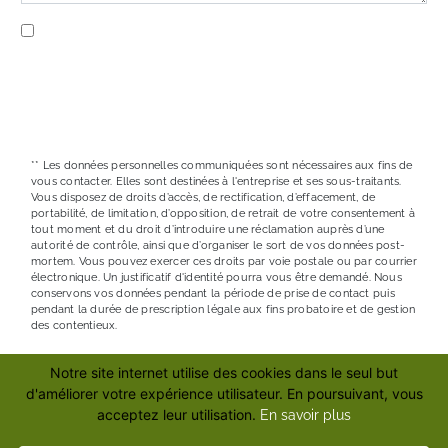
En cochant cette case, j'accepte les conditions
particulières ci-dessous **
ENVOYER
** Les données personnelles communiquées sont nécessaires aux fins de
vous contacter. Elles sont destinées à l'entreprise et ses sous-traitants.
Vous disposez de droits d’accès, de rectification, d’effacement, de
portabilité, de limitation, d’opposition, de retrait de votre consentement à
tout moment et du droit d’introduire une réclamation auprès d’une
autorité de contrôle, ainsi que d’organiser le sort de vos données post-
mortem. Vous pouvez exercer ces droits par voie postale ou par courrier
électronique. Un justificatif d'identité pourra vous être demandé. Nous
conservons vos données pendant la période de prise de contact puis
pendant la durée de prescription légale aux fins probatoire et de gestion
des contentieux.
Notre site internet utilise des cookies dans le seul but
RECHERCHES FRÉQUENTES
d'améliorer votre expérience utilisateur. En poursuivant, vous
acceptez leur utilisation.
En savoir plus
©
Vistalid
- 2026 - Tous droits réservés -
Mentions