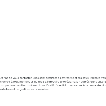
ons particulières ci-dessous **
ENVOYER
ins de vous contacter. Elles sont destinées à l'entreprise et ses sous-traitants. Vous
onsentement à tout moment et du droit d’introduire une réclamation auprès d’une autori
ou par courrier électronique. Un justificatif d'identité pourra vous être demandé. 
probatoire et de gestion des contentieux.