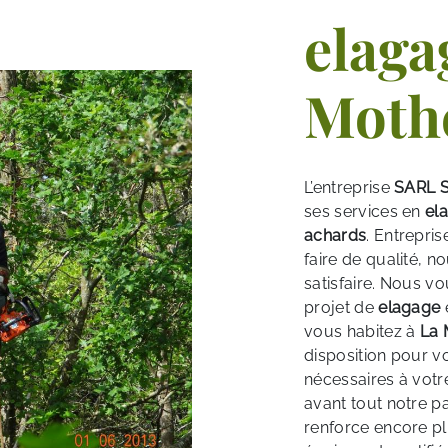
elaga
Moth
L’entreprise
SARL S
ses services en
el
achards
. Entrepris
faire de qualité, 
satisfaire. Nous 
projet de
elagage
vous habitez à
La 
disposition pour v
nécessaires à votr
avant tout notre p
renforce encore plu