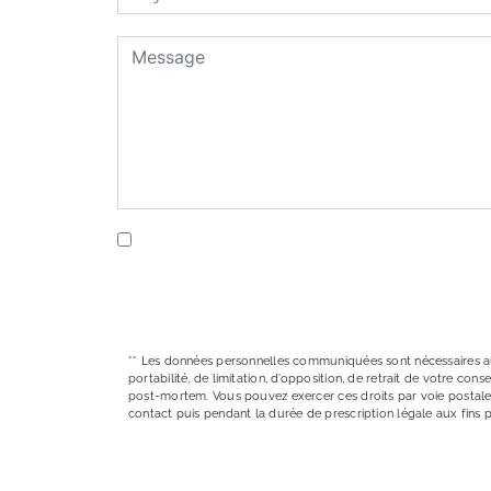
En cochant cette case, j'accepte les conditi
** Les données personnelles communiquées sont nécessaires aux f
portabilité, de limitation, d’opposition, de retrait de votre c
post-mortem. Vous pouvez exercer ces droits par voie postale 
contact puis pendant la durée de prescription légale aux fins 