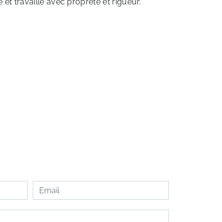
e et travaille avec propreté et rigueur.
EN SAVOIR PLUS