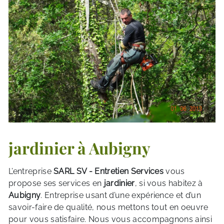
jardinier à Aubigny
L’entreprise
SARL SV - Entretien Services
vous
propose ses services en
jardinier
, si vous habitez à
Aubigny
. Entreprise usant d’une expérience et d’un
savoir-faire de qualité, nous mettons tout en oeuvre
pour vous satisfaire. Nous vous accompagnons ainsi