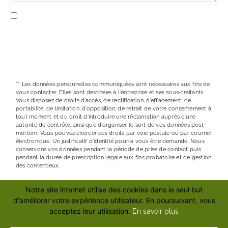
En cochant cette case, j'accepte les conditions
particulières ci-dessous **
ENVOYER
** Les données personnelles communiquées sont nécessaires aux fins de
vous contacter. Elles sont destinées à l'entreprise et ses sous-traitants.
Vous disposez de droits d’accès, de rectification, d’effacement, de
portabilité, de limitation, d’opposition, de retrait de votre consentement à
tout moment et du droit d’introduire une réclamation auprès d’une
autorité de contrôle, ainsi que d’organiser le sort de vos données post-
mortem. Vous pouvez exercer ces droits par voie postale ou par courrier
électronique. Un justificatif d'identité pourra vous être demandé. Nous
conservons vos données pendant la période de prise de contact puis
pendant la durée de prescription légale aux fins probatoire et de gestion
des contentieux.
Notre site internet utilise des cookies dans le seul but
RECHERCHES FRÉQUENTES
d'améliorer votre expérience utilisateur. En poursuivant, vous
acceptez leur utilisation.
En savoir plus
©
Vistalid
- 2026 - Tous droits réservés -
Mentions