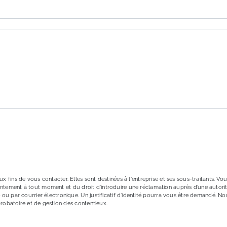
ons particulières ci-dessous **
ENVOYER
ins de vous contacter. Elles sont destinées à l'entreprise et ses sous-traitants. Vous
onsentement à tout moment et du droit d’introduire une réclamation auprès d’une autori
ou par courrier électronique. Un justificatif d'identité pourra vous être demandé. 
probatoire et de gestion des contentieux.