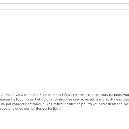
ons particulières ci-dessous **
ENVOYER
ins de vous contacter. Elles sont destinées à l'entreprise et ses sous-traitants. Vous
onsentement à tout moment et du droit d’introduire une réclamation auprès d’une autori
ou par courrier électronique. Un justificatif d'identité pourra vous être demandé. 
probatoire et de gestion des contentieux.