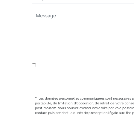
En cochant cette case, j'accepte les conditi
** Les données personnelles communiquées sont nécessaires aux f
portabilité, de limitation, d’opposition, de retrait de votre c
post-mortem. Vous pouvez exercer ces droits par voie postale 
contact puis pendant la durée de prescription légale aux fins 