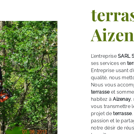
terra
Aizen
L’entreprise
SARL S
ses services en
te
Entreprise usant d’
qualité, nous mett
Nous vous accompa
terrasse
et sommes 
habitez à
Aizenay
,
vous transmettre l
projet de
terrasse
passion et le part
notre désir de réus