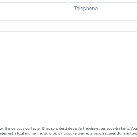
ons particulières ci-dessous **
ENVOYER
ins de vous contacter. Elles sont destinées à l'entreprise et ses sous-traitants. Vous
onsentement à tout moment et du droit d’introduire une réclamation auprès d’une autori