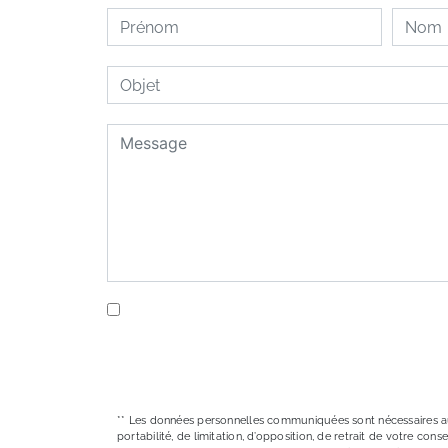
En cochant cette case, j'accepte les conditi
** Les données personnelles communiquées sont nécessaires aux f
portabilité, de limitation, d’opposition, de retrait de votre c