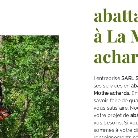
abatt
à La 
acha
L’entreprise
SARL S
ses services en
ab
Mothe achards
. E
savoir-faire de qu
vous satisfaire. 
votre projet de
aba
vos besoins. Si vo
sommes à votre di
renseignements né