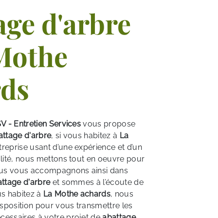
age d'arbre
Mothe
rds
V - Entretien Services
vous propose
attage d'arbre
, si vous habitez à
La
ntreprise usant d’une expérience et d’un
alité, nous mettons tout en oeuvre pour
Nous vous accompagnons ainsi dans
ttage d'arbre
et sommes à l’écoute de
us habitez à
La Mothe achards
, nous
sposition pour vous transmettre les
cessaires à votre projet de
abattage