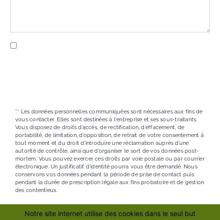
En cochant cette case, j'accepte les conditions
particulières ci-dessous **
ENVOYER
** Les données personnelles communiquées sont nécessaires aux fins de
vous contacter. Elles sont destinées à l'entreprise et ses sous-traitants.
Vous disposez de droits d’accès, de rectification, d’effacement, de
portabilité, de limitation, d’opposition, de retrait de votre consentement à
tout moment et du droit d’introduire une réclamation auprès d’une
autorité de contrôle, ainsi que d’organiser le sort de vos données post-
mortem. Vous pouvez exercer ces droits par voie postale ou par courrier
électronique. Un justificatif d'identité pourra vous être demandé. Nous
conservons vos données pendant la période de prise de contact puis
pendant la durée de prescription légale aux fins probatoire et de gestion
des contentieux.
Notre site internet utilise des cookies dans le seul but