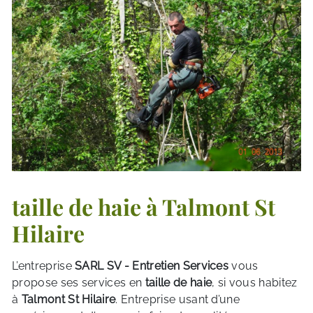
taille de haie à Talmont St
Hilaire
L’entreprise
SARL SV - Entretien Services
vous
propose ses services en
taille de haie
, si vous habitez
à
Talmont St Hilaire
. Entreprise usant d’une