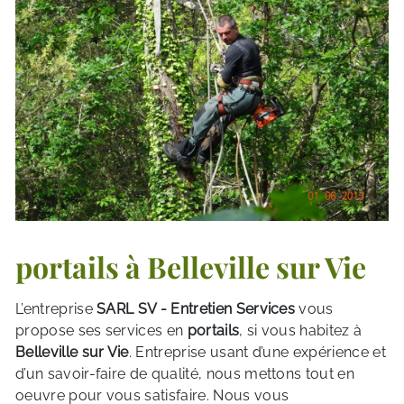
portails à Belleville sur Vie
L’entreprise
SARL SV - Entretien Services
vous
propose ses services en
portails
, si vous habitez à
Belleville sur Vie
. Entreprise usant d’une expérience et
d’un savoir-faire de qualité, nous mettons tout en
oeuvre pour vous satisfaire. Nous vous