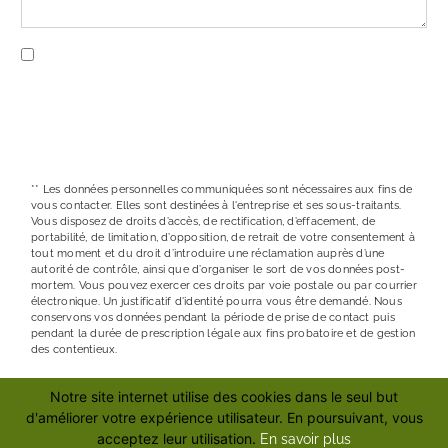
En cochant cette case, j'accepte les conditions
particulières ci-dessous **
ENVOYER
** Les données personnelles communiquées sont nécessaires aux fins de
vous contacter. Elles sont destinées à l'entreprise et ses sous-traitants.
Vous disposez de droits d’accès, de rectification, d’effacement, de
portabilité, de limitation, d’opposition, de retrait de votre consentement à
tout moment et du droit d’introduire une réclamation auprès d’une
autorité de contrôle, ainsi que d’organiser le sort de vos données post-
mortem. Vous pouvez exercer ces droits par voie postale ou par courrier
électronique. Un justificatif d'identité pourra vous être demandé. Nous
conservons vos données pendant la période de prise de contact puis
pendant la durée de prescription légale aux fins probatoire et de gestion
des contentieux.
Notre site internet utilise des cookies dans le seul but
RECHERCHES FRÉQUENTES
d'améliorer votre expérience utilisateur. En poursuivant, vous
acceptez leur utilisation.
En savoir plus